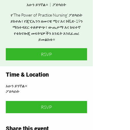
አሁን ይገኛል።
  |  
ፖድካስት
የ'The Power of Practice Nursing' ፖድካስት
ይከተሉ፣ የጂፒኤንን ዘመናዊ ሚና እና ኮቪድ-19ን
ማስተዳደር ተለዋዋጭ፣ ውጤታማ እና ከፍተኛ
የቴክኖሎጂ መፍትሄዎችን እንዴት እንደፈጠረ
ይመልከቱ።
RSVP
Time & Location
አሁን ይገኛል።
ፖድካስት
RSVP
Share this event