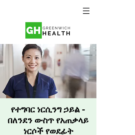
የተግባር ነርሲንግ ኃይል -
በለንደን ውስጥ የአጠቃላይ
ነርሶች የወደፊት