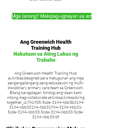
Mga tanong? Makipag-ugnayan sa amin!
Ang Greenwich Health
Training Hub
Nakatuon sa Ating Lakas ng
Trabaho
Ang Greenwich Health Training Hub
ay&nbsp;designed para matugunan ang mga
pangangailangang pang-edukasyon ng multi-
disciplinary primary care team sa Greenwich.
Bilang karagdagan, binibigyang-daan kami
nitong mag-collaborate at&nbsp;&nbsp;bring
together_cc781905-5cde-3194-6bb3b3194-
3194-6bb33194-6bb31994-3194-6bb31-
5cde-3194-6bb33-5cde-3194-6bb33-5cde-
3194-6bb33-bf.