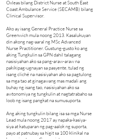
Oxleas bilang District Nurse at South East
Coast Ambulance Service (SECAMB) bilang
Clinical Supervisor.
Ako ay isang General Practice Nurse sa
Greenwich mula noong 2013. Kasalukuyan
din akong nag-aaral ng MSc Advanced
Nurse Practitioner. Gustung-gusto ko ang
aking Tungkulin sa GPN dahil talagang
nasisiyahan ako sa pang-araw-araw na
pakikipag-ugnayan sa pasyente, tulad ng
isang cliché na nasisiyahan ako sa pagtulong
sa mga tao at ginagawang mas madali ang
buhay ng isang tao, nasisiyahan ako sa
awtonomiya ng tungkulin at nagtatrabaho sa
loob ng isang pangkat na sumusuporta.
Ang aking tungkulin bilang isa sa mga Nurse
Lead mula noong 2017 ay napaka-kasiya-
siya at katuparan ng pag-aalok ng suporta,
payo at patnubay sa higit sa 100 klinikal na