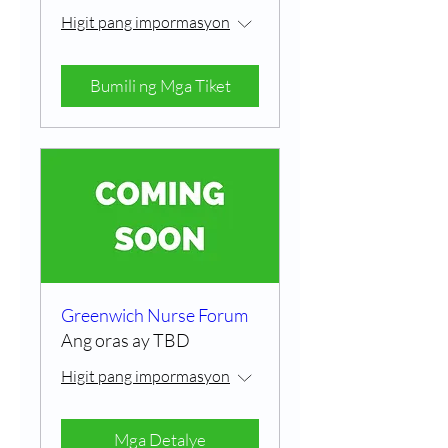
Higit pang impormasyon
Bumili ng Mga Tiket
Greenwich Nurse Forum
Ang oras ay TBD
Higit pang impormasyon
Mga Detalye