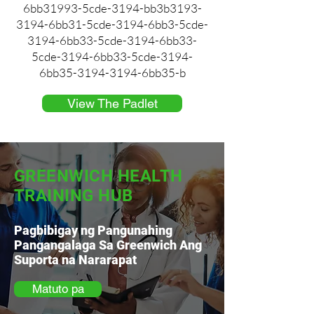
6bb31993-5cde-3194-bb3b3193-
3194-6bb31-5cde-3194-6bb3-5cde-
3194-6bb33-5cde-3194-6bb33-
5cde-3194-6bb33-5cde-3194-
6bb35-3194-3194-6bb35-b
View The Padlet
GREENWICH HEALTH
TRAINING HUB
Pagbibigay ng Pangunahing
Pangangalaga Sa Greenwich Ang
Suporta na Nararapat
Matuto pa