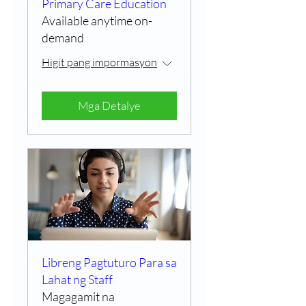
Primary Care Education
Available anytime on-
demand
Higit pang impormasyon
Mga Detalye
Libreng Pagtuturo Para sa
Lahat ng Staff
Magagamit na