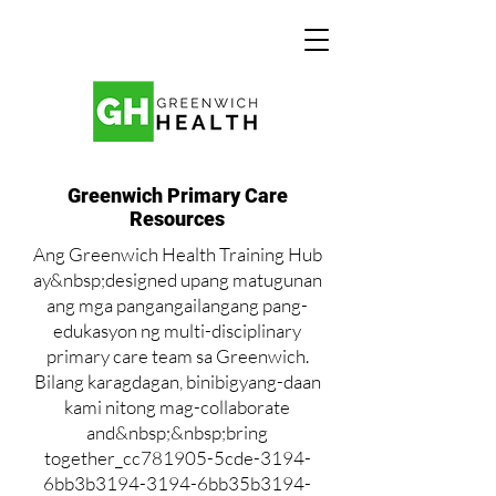
Greenwich Primary Care
Resources
Ang Greenwich Health Training Hub
ay&nbsp;designed upang matugunan
ang mga pangangailangang pang-
edukasyon ng multi-disciplinary
primary care team sa Greenwich.
Bilang karagdagan, binibigyang-daan
kami nitong mag-collaborate
and&nbsp;&nbsp;bring
together_cc781905-5cde-3194-
6bb3b3194-3194-6bb35b3194-