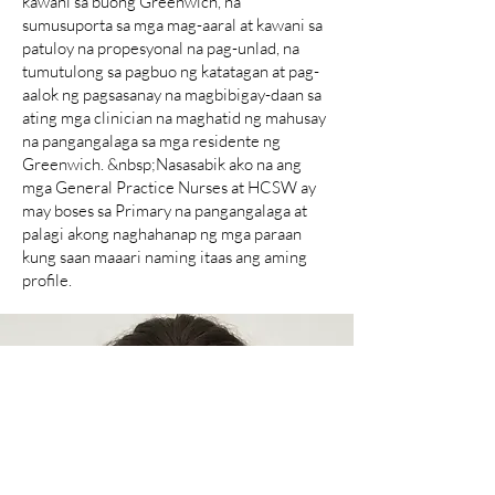
kawani sa buong Greenwich, na
sumusuporta sa mga mag-aaral at kawani sa
patuloy na propesyonal na pag-unlad, na
tumutulong sa pagbuo ng katatagan at pag-
aalok ng pagsasanay na magbibigay-daan sa
ating mga clinician na maghatid ng mahusay
na pangangalaga sa mga residente ng
Greenwich. &nbsp;Nasasabik ako na ang
mga General Practice Nurses at HCSW ay
may boses sa Primary na pangangalaga at
palagi akong naghahanap ng mga paraan
kung saan maaari naming itaas ang aming
profile.