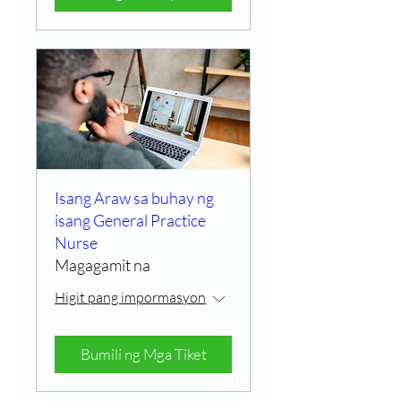
Isang Araw sa buhay ng
isang General Practice
Nurse
Magagamit na
Higit pang impormasyon
Bumili ng Mga Tiket