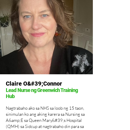
Claire O&#39;Connor
Lead Nurse ng Greenwich Training
Hub
Nagtrabaho ako sa NHS sa loob ng 15 taon,
sinimulan ko ang aking karera sa Nursing sa
A&amp;E sa Queen Mary&#39;s Hospital
(QMH) sa Sidcup at nagtrabaho din para sa