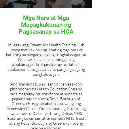
Mga Nars at Mga
Mapagkukunan ng
Pagsasanay sa HCA
Inilagay ang Greenwich Health Training Hub
upang matiyak na ang lahat ng mga nars at
katulong sa pangangalagang pangkalusugan sa
Greenwich ay makakatanggap ng
pinakamaganda at pinaka-up-to-date na
edukasyon at pagsasanay sa pangangalagang
pangkalusugan.
Ang Training Hub ay isang organisasyong
pinondohan ng Health Education England
para magbigay ng workforce at suporta sa
pagsasanay sa buong Royal Borough of
Greenwich, nagtatrabaho katuwang ang
Greenwich Clinical Commissioning Group, ang
University of Greenwich, ang Oxleas NHS
Trust, ang Lewisham at Greenwich NHS Trust ,
at ang Royal Borough ng Greenwich bilang
lokal na awtoridad.