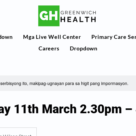
down
Mga Live Well Center
Primary Care Se
Careers
Dropdown
g serbisyong ito, makipag-ugnayan para sa higit pang impormasyon.
ay 11th March 2.30pm –