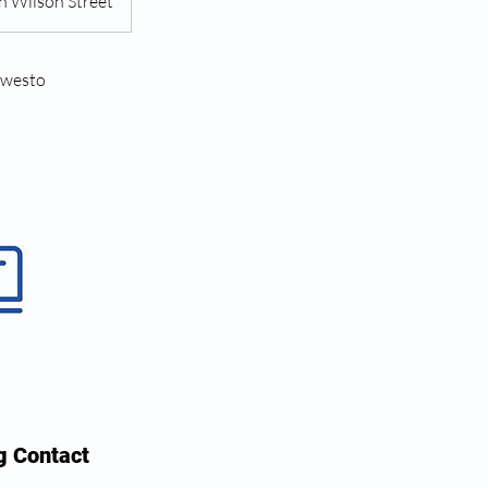
n Wilson Street
uwesto
g Contact