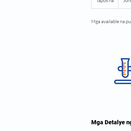
Tapos na
T
Joh
a
p
Mga available na p
o
s
n
a
Mga Detalye n