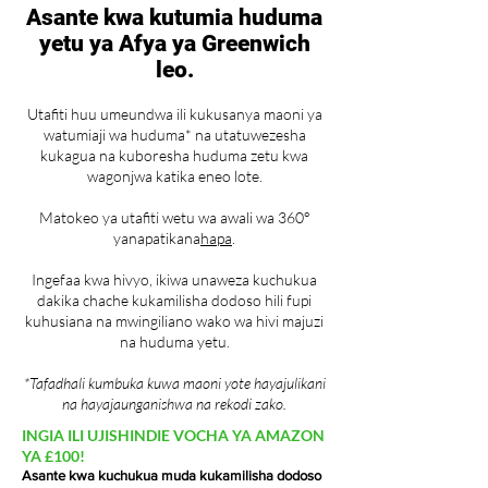
Asante kwa kutumia huduma
yetu ya Afya ya Greenwich
leo.
Utafiti huu umeundwa ili kukusanya maoni ya
watumiaji wa huduma* na utatuwezesha
kukagua na kuboresha huduma zetu kwa
wagonjwa katika eneo lote.
Matokeo ya utafiti wetu wa awali wa 360°
yanapatikana
hapa
.
Ingefaa kwa hivyo, ikiwa unaweza kuchukua
dakika chache kukamilisha dodoso hili fupi
kuhusiana na mwingiliano wako wa hivi majuzi
na huduma yetu.
*Tafadhali kumbuka kuwa maoni yote hayajulikani
na hayajaunganishwa na rekodi zako.
INGIA ILI UJISHINDIE VOCHA YA AMAZON
YA £100!
Asante kwa kuchukua muda kukamilisha dodoso