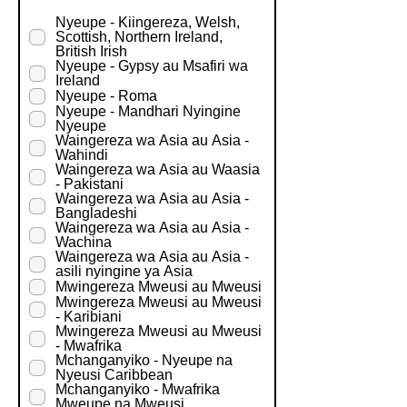
e
q
Nyeupe - Kiingereza, Welsh,
u
Scottish, Northern Ireland,
i
British Irish
r
Nyeupe - Gypsy au Msafiri wa
e
Ireland
d
Nyeupe - Roma
Nyeupe - Mandhari Nyingine
Nyeupe
Waingereza wa Asia au Asia -
Wahindi
Waingereza wa Asia au Waasia
- Pakistani
Waingereza wa Asia au Asia -
Bangladeshi
Waingereza wa Asia au Asia -
Wachina
Waingereza wa Asia au Asia -
asili nyingine ya Asia
Mwingereza Mweusi au Mweusi
Mwingereza Mweusi au Mweusi
- Karibiani
Mwingereza Mweusi au Mweusi
- Mwafrika
Mchanganyiko - Nyeupe na
Nyeusi Caribbean
Mchanganyiko - Mwafrika
Mweupe na Mweusi