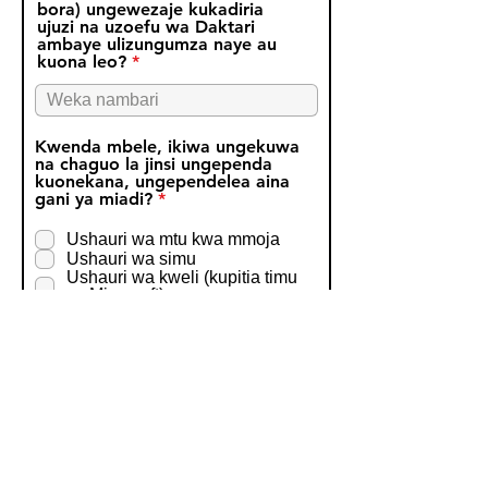
bora) ungewezaje kukadiria
ujuzi na uzoefu wa Daktari
ambaye ulizungumza naye au
kuona leo?
Kwenda mbele, ikiwa ungekuwa
na chaguo la jinsi ungependa
kuonekana, ungependelea aina
R
gani ya miadi?
*
e
q
Ushauri wa mtu kwa mmoja
u
Ushauri wa simu
i
Ushauri wa kweli (kupitia timu
r
za Microsoft)
e
d
Je, ungependa kupendekeza
huduma yetu ya GP Access Hub
R
kwa familia na marafiki?
*
e
q
Ndiyo
u
Hapana
i
r
e
Ikiwa Hapana, tafadhali taja
d