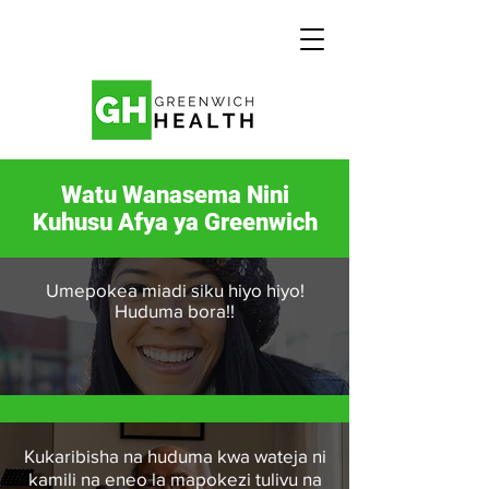
Watu Wanasema Nini
Kuhusu Afya ya Greenwich
Umepokea miadi siku hiyo hiyo!
Huduma bora!!
Kukaribisha na huduma kwa wateja ni
kamili na eneo la mapokezi tulivu na