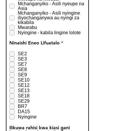
Mchanganyiko - Asili nyeupe na
Asia
Mchanganyiko - Asili nyingine
iliyochanganywa au nyingi za
kikabila
Mwarabu
Nyingine - kabila lingine lolote
R
Ninaishi Eneo Lifuatalo
*
e
q
SE2
u
SE3
i
SE7
r
SE8
e
SE9
d
SE10
SE12
SE13
SE18
SE29
BR7
DA15
Nyingine
Ilikuwa rahisi kwa kiasi gani