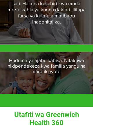
safi. Hakuna kusubiri kwa muda
mrefu kabla ya kuona daktari. Ilitupa
fursa ya kutafuta matibabu
inapohitajika.
Huduma ya ajabu kabisa. Nitakuwa
nikipendekeza kwa familia yangu na
marafiki wote.
Utafiti wa Greenwich
Health 360