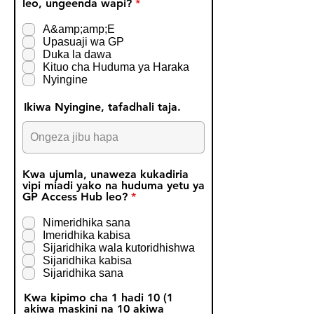
R
leo, ungeenda wapi?
*
e
q
A&amp;amp;E
u
Upasuaji wa GP
i
Duka la dawa
r
Kituo cha Huduma ya Haraka
e
Nyingine
d
Ikiwa Nyingine, tafadhali taja.
Kwa ujumla, unaweza kukadiria
vipi miadi yako na huduma yetu ya
R
GP Access Hub leo?
*
e
q
Nimeridhika sana
u
Imeridhika kabisa
i
Sijaridhika wala kutoridhishwa
r
Sijaridhika kabisa
e
Sijaridhika sana
d
Kwa kipimo cha 1 hadi 10 (1
akiwa maskini na 10 akiwa