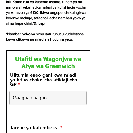
hili. Kama njia ya kusema asante, tunampa mtu
mmoja aliyebahatika nafasi ya kujishindia vocha
ya Amazon ya £100. Ikiwa ungependa kuingizwa
kwenye mchujo, tafadhali acha nambari yako ya
simu hapa chini.*&nbsp;
*Nambari yako ya simu itaturuhusu kuthibitisha
kuwa ulikuwa na miadi na huduma yetu.
Utafiti wa Wagonjwa wa
Afya wa Greenwich
Ulitumia eneo gani kwa miadi
ya kituo chako cha ufikiaji cha
GP
r
Tarehe ya kutembelea
*
e