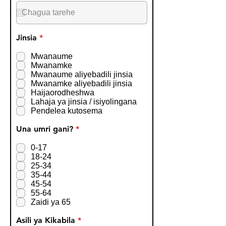
q
u
i
r
R
Jinsia
*
e
e
d
q
Mwanaume
u
Mwanamke
i
Mwanaume aliyebadili jinsia
r
Mwanamke aliyebadili jinsia
e
Haijaorodheshwa
d
Lahaja ya jinsia / isiyolingana
Pendelea kutosema
R
Una umri gani?
*
e
q
0-17
u
18-24
i
25-34
r
35-44
e
45-54
d
55-64
Zaidi ya 65
R
Asili ya Kikabila
*