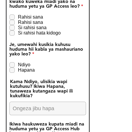
kwako kuweka miadi yako na
R
huduma yetu ya GP Access leo?
*
e
q
Rahisi sana
u
Rahisi sana
i
Si rahisi sana
r
Si rahisi hata kidogo
e
d
Je, umewahi kusikia kuhusu
huduma hii kabla ya mashauriano
R
yako leo?
*
e
q
Ndiyo
u
Hapana
i
r
Kama Ndiyo, ulisikia wapi
e
kutuhusu? Ikiwa Hapana,
d
tunaweza kutangaza wapi ili
kukufikia?
Ikiwa haukuweza kupata miadi na
huduma yetu ya GP Access Hub