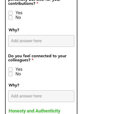
R
contributions?
*
e
q
Yes
u
No
i
r
e
Why?
d
Do you feel connected to your
R
colleagues?
*
e
q
Yes
u
No
i
r
e
Why?
d
Honesty and Authenticity