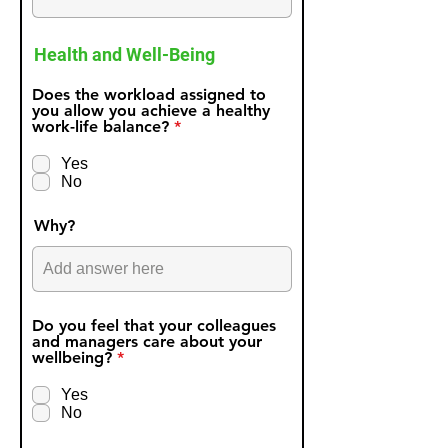
Health and Well-Being
Does the workload assigned to
you allow you achieve a healthy
R
work-life balance?
*
e
q
Yes
u
No
i
r
e
Why?
d
Do you feel that your colleagues
and managers care about your
R
wellbeing?
*
e
q
Yes
u
No
i
r