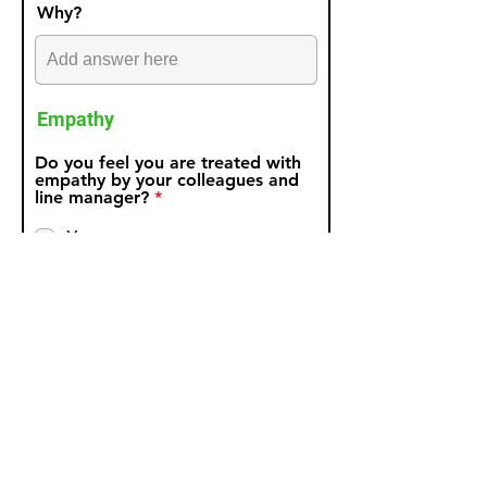
e
Why?
d
Empathy
Do you feel you are treated with
empathy by your colleagues and
R
line manager?
*
e
q
Yes
u
No
i
r
e
Why?
d
Teamwork
Do you feel included in the team
R
that you work with?
*