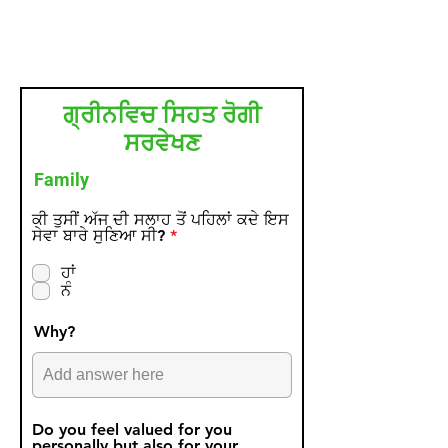
ਗ੍ਰੀਨਵਿਚ ਸਿਹਤ ਰੋਗੀ
ਸਰਵੇਖਣ
Family
ਕੀ ਤੁਸੀਂ ਅੱਜ ਦੀ ਸਲਾਹ ਤੋਂ ਪਹਿਲਾਂ ਕਦੇ ਇਸ
R
ਸੇਵਾ ਬਾਰੇ ਸੁਣਿਆ ਸੀ?
*
e
q
ਹਾਂ
u
ਨੰ
i
r
e
Why?
d
Do you feel valued for you
personally but also for your