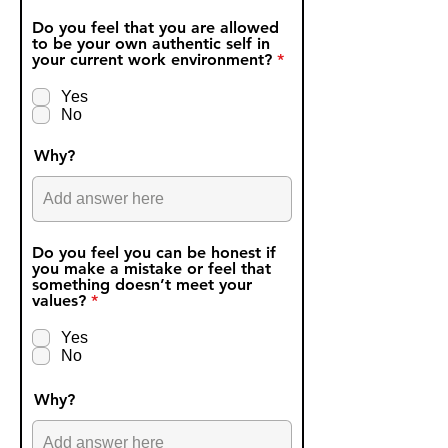
Do you feel that you are allowed
to be your own authentic self in
R
your current work environment?
*
e
q
Yes
u
No
i
r
e
Why?
d
Do you feel you can be honest if
you make a mistake or feel that
something doesn’t meet your
R
values?
*
e
q
Yes
u
No
i
r
e
Why?
d