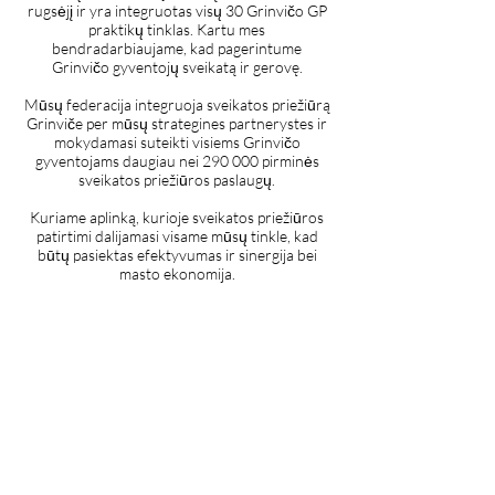
rugsėjį ir yra integruotas visų 30 Grinvičo GP
praktikų tinklas. Kartu mes
bendradarbiaujame, kad pagerintume
Grinvičo gyventojų sveikatą ir gerovę.
Mūsų federacija integruoja sveikatos priežiūrą
Grinviče per mūsų strategines partnerystes ir
mokydamasi suteikti visiems Grinvičo
gyventojams daugiau nei 290 000 pirminės
sveikatos priežiūros paslaugų.
Kuriame aplinką, kurioje sveikatos priežiūros
patirtimi dalijamasi visame mūsų tinkle, kad
būtų pasiektas efektyvumas ir sinergija bei
masto ekonomija.