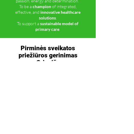
passion, energy and determination.
To be a
champion
of integrated,
effective, and
innovative healthcare
solutions
.
To support a
sustainable model of
primary care
.
Pirminės sveikatos
priežiūros gerinimas
Grinviče
Grinvičo GP praktikos bendradarbiauja visame
Karališkajame Greenwich miestelyje , kad
pasiūlytų platesnį sveikatos paslaugų spektrą
arčiau jūsų gyvenamosios vietos.
Explore Our Services
Our Commitment to a