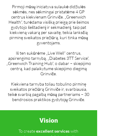
Pirmoji mūsų iniciatyva sulaukė didžiulės
sėkmės, nes sėkmingai pristatėme 4 GP
centrus kiekvienam Grinviče. „Greenwich
Health“, turėdama visišką prieigą prie šeimos
gydytojo šeštadienį ir sekmadienį, taip pat
kiekvieną vakarą per savaitę, teikia lanksčią
pirminę sveikatos priežiūrą, kuri tinka mūsų
gyventojams.
Iš ten sukūrėme „Live Well“ centrus,
apsirengimo tarnybą, „Diabetes 3TT Service“,
„Greenwich Training Hub“, o dabar – skiepijimo
centrą, kad palaikytume skiepijimo diegimą
Grinviče.
Kiekviena tarnyba toliau tobulino pirminę
sveikatos priežiūrą Grinviče ir, svarbiausia,
teikė svarbią pagalbą mūsų partneriams – 30
bendrosios praktikos gydytojų Grinviče.
Vision
To create
excellent services
with