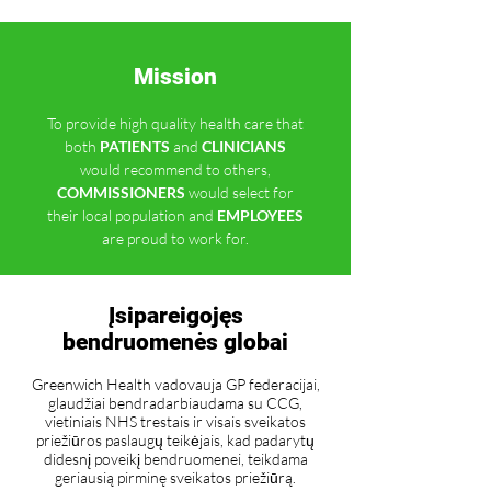
Mission
To provide high quality health care that
both
PATIENTS
and
CLINICIANS
would recommend to others,
COMMISSIONERS
would select for
their local population and
EMPLOYEES
are proud to work for.
Įsipareigojęs
bendruomenės globai
Greenwich Health vadovauja GP federacijai,
glaudžiai bendradarbiaudama su CCG,
vietiniais NHS trestais ir visais sveikatos
priežiūros paslaugų teikėjais, kad padarytų
didesnį poveikį bendruomenei, teikdama
geriausią pirminę sveikatos priežiūrą.