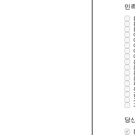
민족
당신