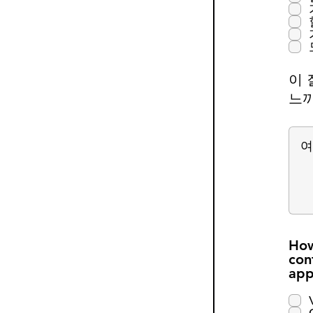
이 
느끼
How
con
app