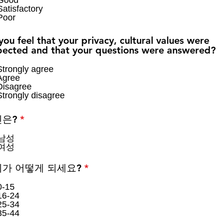
Good
Satisfactory
Poor
you feel that your privacy, cultural values were
pected and that your questions were answered?
Strongly agree
Agree
Disagree
Strongly disagree
필
은?
*
수
남성
여성
필
가 어떻게 되세요?
*
수
0-15
16-24
25-34
35-44