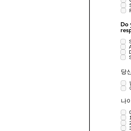
Do 
res
당신
나이