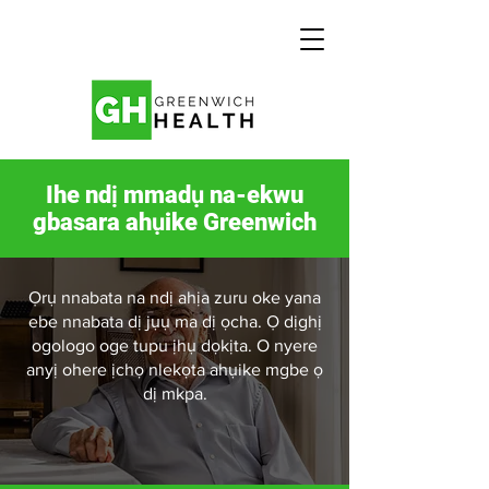
Ihe ndị mmadụ na-ekwu
gbasara ahụike Greenwich
Ọrụ nnabata na ndị ahịa zuru oke yana
ebe nnabata dị jụụ ma dị ọcha. Ọ dịghị
ogologo oge tupu ịhụ dọkịta. O nyere
anyị ohere ịchọ nlekọta ahụike mgbe ọ
dị mkpa.