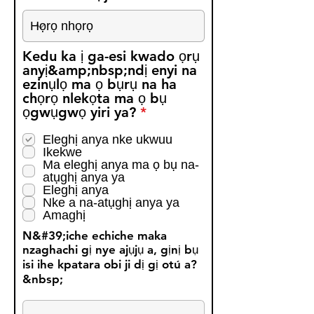
Kedu ka ị ga-esi kwado ọrụ
anyị&amp;nbsp;ndị enyi na
ezinụlọ ma ọ bụrụ na ha
chọrọ nlekọta ma ọ bụ
R
ọgwụgwọ yiri ya?
*
e
q
Eleghị anya nke ukwuu
Ikekwe
u
Ma eleghị anya ma ọ bụ na-
i
atụghị anya ya
r
Eleghị anya
e
Nke a na-atụghị anya ya
d
Amaghị
N&#39;iche echiche maka
nzaghachi gị nye ajụjụ a, gịnị bụ
isi ihe kpatara obi ji dị gị otú a?
&nbsp;