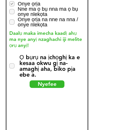
q
Onye ọrịa
Nne ma ọ bụ nna ma ọ bụ
u
onye nlekọta
i
Onye ọrịa na nne na nna /
r
onye nlekọta
e
d
Daalụ maka imecha kaadị ahụ
ma nye anyị nzaghachi iji melite
ọrụ anyị!
Ọ bụrụ na ịchọghị ka e
kesaa okwu gị na-
amaghị aha, biko pịa
ebe a.
Nyefee