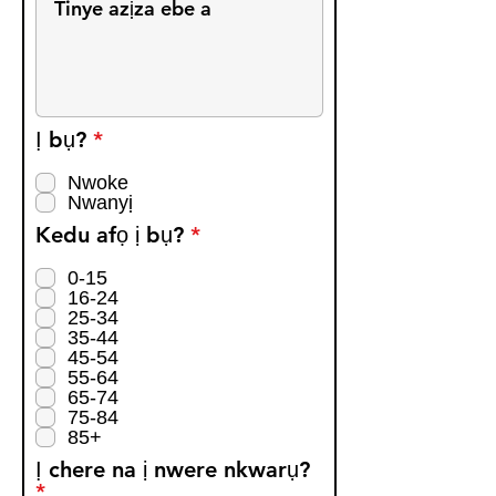
R
Ị bụ?
*
e
q
Nwoke
Nwanyị
u
i
R
Kedu afọ ị bụ?
*
r
e
e
q
0-15
d
16-24
u
25-34
i
35-44
r
45-54
e
55-64
d
65-74
75-84
85+
Ị chere na ị nwere nkwarụ?
R
*