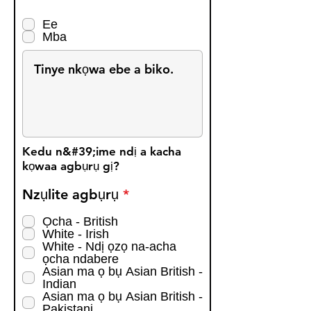
e
q
Ee
u
Mba
i
r
e
d
Kedu n&#39;ime ndị a kacha
kọwaa agbụrụ gị?
R
Nzụlite agbụrụ
*
e
q
Ọcha - British
White - Irish
u
White - Ndị ọzọ na-acha
i
ọcha ndabere
r
Asian ma ọ bụ Asian British -
e
Indian
d
Asian ma ọ bụ Asian British -
Pakistani