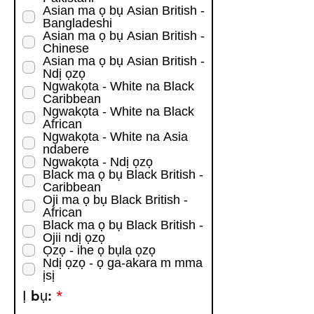
Asian ma ọ bụ Asian British -
Bangladeshi
Asian ma ọ bụ Asian British -
Chinese
Asian ma ọ bụ Asian British -
Ndị ọzọ
Ngwakọta - White na Black
Caribbean
Ngwakọta - White na Black
African
Ngwakọta - White na Asia
ndabere
Ngwakọta - Ndị ọzọ
Black ma ọ bụ Black British -
Caribbean
Oji ma ọ bụ Black British -
African
Black ma ọ bụ Black British -
Ojii ndị ọzọ
Ọzọ - ihe ọ bụla ọzọ
Ndị ọzọ - ọ ga-akara m mma
ịsị
R
Ị bụ:
*
e