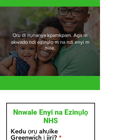
Ọrụ dị ịtụnanya kpamkpam. Aga m
akwado ndị ezinụlọ m na ndị enyi m
niile.
Nnwale Enyi na Ezinụlọ
NHS
Kedu ọrụ ahụike
Greenwich ị jiri?