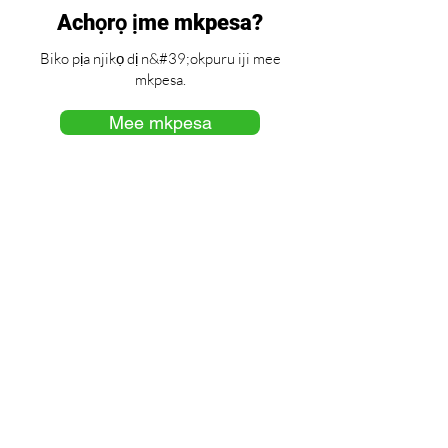
Achọrọ ịme mkpesa?
Biko pịa njikọ dị n&#39;okpuru iji mee
mkpesa.
Mee mkpesa