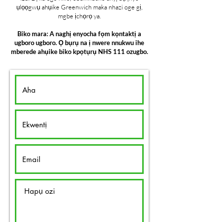
ụlọọgwụ ahụike Greenwich maka nhazi oge gị,
mgbe ịchọrọ ya.
Biko mara: A naghị enyocha fọm kọntaktị a
ugboro ugboro. Ọ bụrụ na ị nwere nnukwu ihe
mberede ahụike biko kpọtụrụ NHS 111 ozugbo.