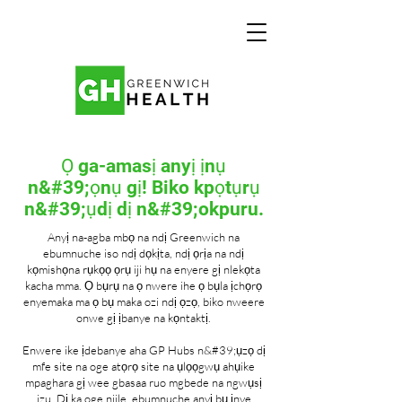
Ọ ga-amasị anyị ịnụ
n&#39;ọnụ gị! Biko kpọtụrụ
n&#39;ụdị dị n&#39;okpuru.
Anyị na-agba mbọ na ndị Greenwich na
ebumnuche iso ndị dọkịta, ndị ọrịa na ndị
kọmishọna rụkọọ ọrụ iji hụ na enyere gị nlekọta
kacha mma. Ọ bụrụ na ọ nwere ihe ọ bụla ịchọrọ
enyemaka ma ọ bụ maka ozi ndị ọzọ, biko nweere
onwe gị ịbanye na kọntaktị.
Enwere ike ịdebanye aha GP Hubs n&#39;ụzọ dị
mfe site na oge atọrọ site na ụlọọgwụ ahụike
mpaghara gị wee gbasaa ruo mgbede na ngwụsị
izu. Dị ka oge niile, ebumnuche anyị bụ ịnye