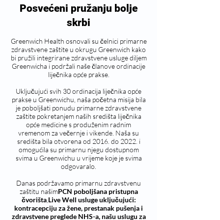
Posvećeni pružanju bolje
skrbi
Greenwich Health osnovali su čelnici primarne
zdravstvene zaštite u okrugu Greenwich kako
bi pružili integrirane zdravstvene usluge diljem
Greenwicha i podržali naše članove ordinacije
liječnika opće prakse.
Uključujući svih 30 ordinacija liječnika opće
prakse u Greenwichu, naša početna misija bila
je poboljšati ponudu primarne zdravstvene
zaštite pokretanjem naših središta liječnika
opće medicine s produženim radnim
vremenom za večernje i vikende. Naša su
središta bila otvorena od 2016. do 2022. i
omogućila su primarnu njegu dostupnom
svima u Greenwichu u vrijeme koje je svima
odgovaralo.
Danas podržavamo primarnu zdravstvenu
zaštitu našim
PCN poboljšana pristupna
čvorišta
,
Live Well usluge uključujući:
kontracepciju za žene, prestanak pušenja i
zdravstvene preglede NHS-a, našu uslugu za