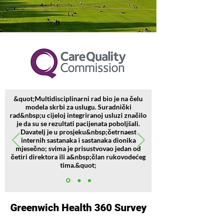
&quot;Multidisciplinarni rad bio je na čelu
modela skrbi za uslugu. Suradnički
rad&nbsp;
u cijeloj integriranoj usluzi značilo
je da su se rezultati pacijenata poboljšali.
Davatelj je u prosjeku&nbsp;
četrnaest
internih sastanaka i sastanaka dionika
mjesečno; svima je prisustvovao jedan od
četiri direktora ili a&nbsp;
član rukovodećeg
tima.&quot;
Greenwich Health 360 Survey