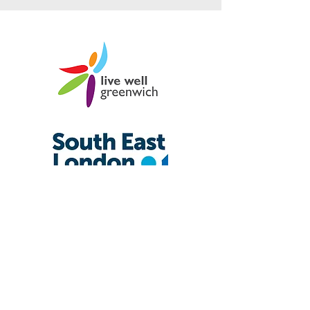
POHVALA ZA ZDRAVLJE
GREENWICH
Moja je supruga kontaktirala našeg liječnika opće prakse u