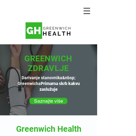
GREENWICH
ZDRAVLJE
Darivanje stanovnika&nbsp;
Greenwicha
Primarna skrb kakvu
zaslužuje
Saznajte više
Greenwich Health