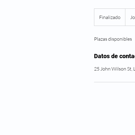
Finalizado
F
Jo
i
n
Plazas disponibles
a
l
i
Datos de conta
z
a
25 John Wilson St,
d
o