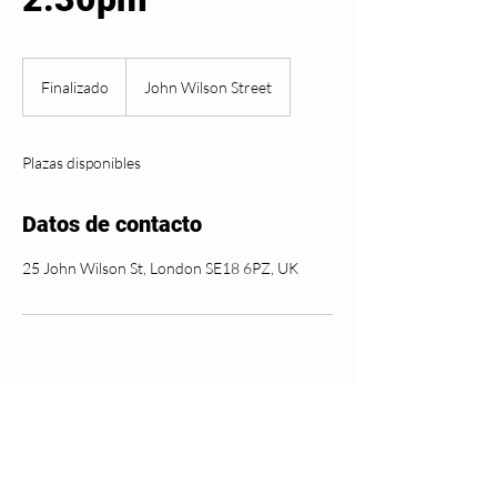
Finalizado
F
John Wilson Street
i
n
a
Plazas disponibles
l
i
z
Datos de contacto
a
d
25 John Wilson St, London SE18 6PZ, UK
o
Seguir Greenwich Salud