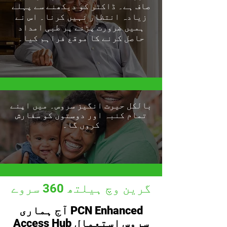
صاف ہے۔ ڈاکٹر کو دیکھنے سے پہلے
زیادہ انتظار نہیں کرنا۔ اس نے
ہمیں ضرورت پڑنے پر طبی امداد
حاصل کرنے کا موقع فراہم کیا۔
بالکل حیرت انگیز سروس۔ میں اپنے
تمام کنبہ اور دوستوں کو سفارش
کروں گا۔
گرین وچ ہیلتھ 360 سروے
آج ہماری PCN Enhanced
Access Hub سروس استعمال