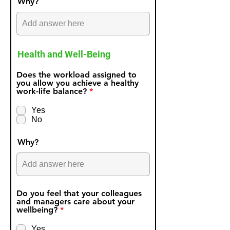
Why?
d
Health and Well-Being
Does the workload assigned to
you allow you achieve a healthy
R
work-life balance?
*
e
q
Yes
u
No
i
r
e
Why?
d
Do you feel that your colleagues
and managers care about your
R
wellbeing?
*
e
q
Yes