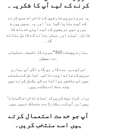
کرنے کے لیے آپ کا شکریہ۔
یہ سروے سروس صارفین کے تاثرات جمع کرنے
کے لیے بنایا گیا ہے* اور یہ ہمیں پورے
بورو میں مریضوں کے لیے اپنی خدمات کا
جائزہ لینے اور بہتر بنانے کے قابل بنائے
گا۔
ہمارے پچھلے 360° سروے کا نتیجہ دستیاب
.
ہے۔
یہاں
اس لیے یہ مددگار ہو گا، اگر آپ ہماری
سروس کے ساتھ اپنے حالیہ تعامل کے سلسلے
میں اس مختصر سوالنامے کو مکمل کرنے میں
چند منٹ لے سکتے ہیں۔
*براہ کرم نوٹ کریں کہ تمام تاثرات گمنام
ہیں اور آپ کے ریکارڈ سے منسلک نہیں ہیں۔
آپ جو خدمت استعمال کرتے
ہیں اسے منتخب کریں۔