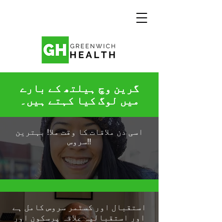
گرین وچ ہیلتھ کے بارے
میں لوگ کیا کہتے ہیں۔
اسی دن ملاقات کا وقت ملا! بہترین
سروس!!
استقبال اور کسٹمر سروس کامل ہے
اور استقبالیہ علاقہ پرسکون اور