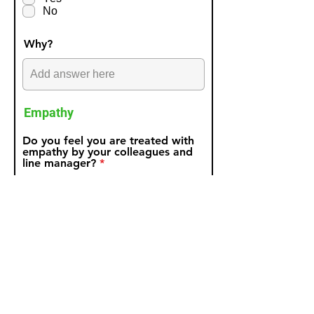
u
No
i
r
e
Why?
d
Empathy
Do you feel you are treated with
empathy by your colleagues and
R
line manager?
*
e
q
Yes
u
No
i
r
e
Why?
d
Teamwork