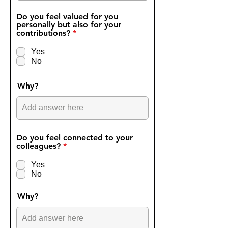
Do you feel valued for you
personally but also for your
R
contributions?
*
e
q
Yes
u
No
i
r
e
Why?
d
Do you feel connected to your
R
colleagues?
*
e
q
Yes
u
No
i
r
e
Why?
d