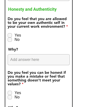
Honesty and Authenticity
Do you feel that you are allowed
to be your own authentic self in
R
your current work environment?
*
e
q
Yes
u
No
i
r
e
Why?
d
Do you feel you can be honest if
you make a mistake or feel that
something doesn’t meet your
R
values?
*
e
q
Yes
u
No
i
r
e