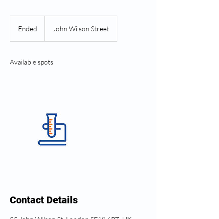
Ended
E
John Wilson Street
n
d
e
Available spots
d
Contact Details