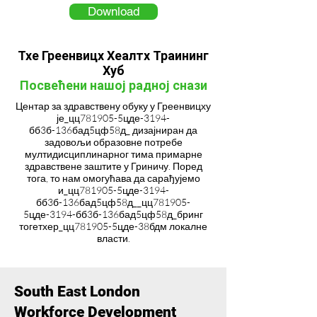
Download
Тхе Греенвицх Хеалтх Траининг
Хуб
Посвећени нашој радној снази
Центар за здравствену обуку у Греенвицху
је_цц781905-5цде-3194-
бб3б-136бад5цф58д_ дизајниран да
задовољи образовне потребе
мултидисциплинарног тима примарне
здравствене заштите у Гриничу. Поред
тога, то нам омогућава да сарађујемо
и_цц781905-5цде-3194-
бб3б-136бад5цф58д__цц781905-
5цде-3194-бб3б-136бад5цф58д_бринг
тогетхер_цц781905-5цде-38бдм локалне
власти.
South East London
Workforce Development