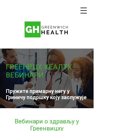
ГРЕЕНВЦХ ХЕАЛТХ
ВЕБИНАРИ
Пружите примарну негу у
Гриничу подршку коју заслужује
Вебинари о здрављу у
Греенвицху